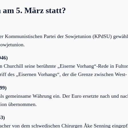
 am 5. März statt?
er Kommunistischen Partei der Sowjetunion (KPdSU) gewählt
Sowjetunion.
946)
n Churchill seine berühmte „Eiserne Vorhang“-Rede in Fulton
egriff des „Eisernen Vorhangs“, der die Grenze zwischen West
99)
als gemeinsame Währung ein. Der Euro ersetzte nach und na
nion übernommen.
53)
macher von dem schwedischen Chirurgen Åke Senning eingepfl